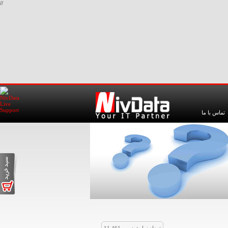
//
تماس با ما